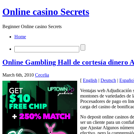
Online casino Secrets
Beginner Online casino Secrets
Home
Online Gambling Hall de cortesía dinero
March 6th, 2010
Cecelia
[
English
|
Deutsch
|
Españo
Ventajas web Adjudicación sa
montones de variedades de la
Procesadores de pago en Inte
carga del casino de bonifi
No deposit online casinos de
ser un cliente para un confi
que Ajustar Algunos números
efectivo, pero la comprensió