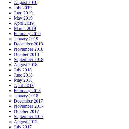
August 2019
July 2019
June 2019
May 2019
April 2019
March 2019
February 2019
January 2019
December 2018
November 2018
October 2018
September 2018
August 2018
July 2018
June 2018
May 2018
April 2018
February 2018
January 2018
December 2017
November 2017
October 2017
September 2017
August 2017
July 2017