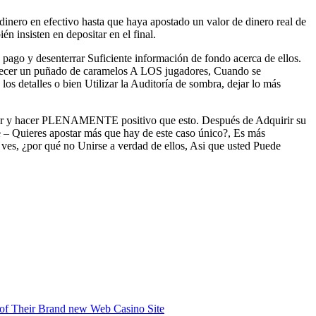
inero en efectivo hasta que haya apostado un valor de dinero real de
n insisten en depositar en el final.
 pago y desenterrar Suficiente información de fondo acerca de ellos.
ecer un puñado de caramelos A LOS jugadores, Cuando se
os detalles o bien Utilizar la Auditoría de sombra, dejar lo más
nder y hacer PLENAMENTE positivo que esto. Después de Adquirir su
te – Quieres apostar más que hay de este caso único?, Es más
 ves, ¿por qué no Unirse a verdad de ellos, Asi que usted Puede
 of Their Brand new Web Casino Site