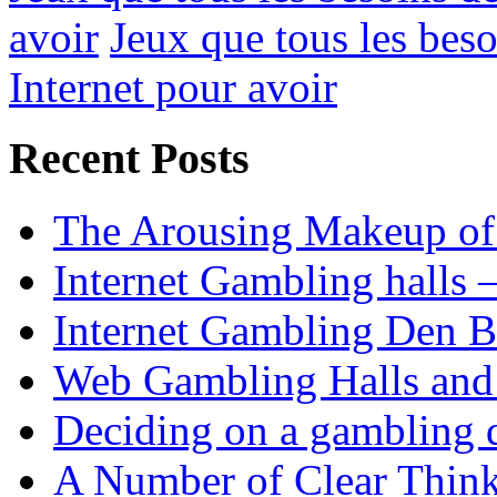
avoir
Jeux que tous les bes
Internet pour avoir
Recent Posts
The Arousing Makeup of
Internet Gambling halls 
Internet Gambling Den B
Web Gambling Halls and 
Deciding on a gambling 
A Number of Clear Thinki