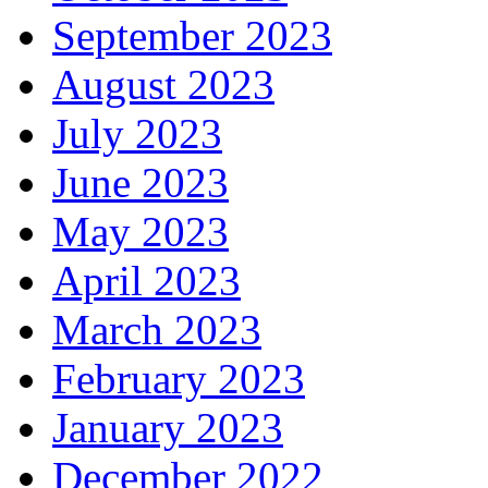
September 2023
August 2023
July 2023
June 2023
May 2023
April 2023
March 2023
February 2023
January 2023
December 2022