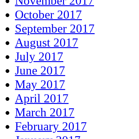
November 2017
October 2017
September 2017
August 2017
July 2017
June 2017
May 2017
April 2017
March 2017
February 2017