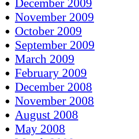
December 2009
November 2009
October 2009
September 2009
March 2009
February 2009
December 2008
November 2008
August 2008
May 2008