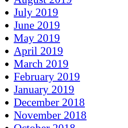
July 2019
June 2019
May 2019
April 2019
March 2019
February 2019
January 2019
December 2018
November 2018
October 2018