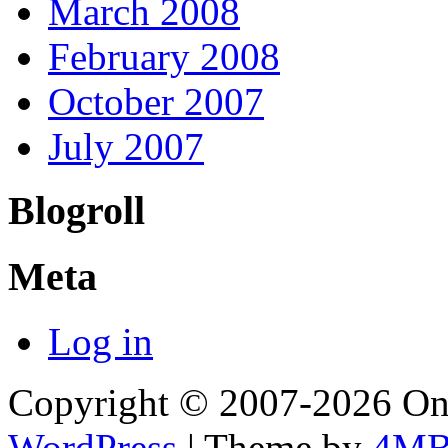
March 2008
February 2008
October 2007
July 2007
Blogroll
Meta
Log in
Copyright © 2007-2026 Onl
WordPress
| Theme by
4M