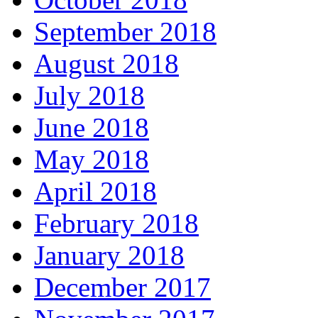
September 2018
August 2018
July 2018
June 2018
May 2018
April 2018
February 2018
January 2018
December 2017