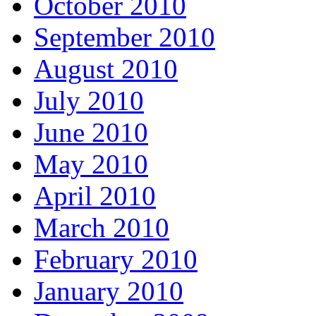
October 2010
September 2010
August 2010
July 2010
June 2010
May 2010
April 2010
March 2010
February 2010
January 2010