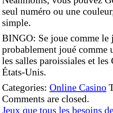
seul numéro ou une couleur,
simple.
BINGO: Se joue comme le j
probablement joué comme un
les salles paroissiales et les
États-Unis.
Categories:
Online Casino
T
Comments are closed.
Jeux que tous les besoins d