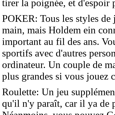
tirer la poignée, et d'espoir
POKER: Tous les styles de j
main, mais Holdem ein conn
important au fil des ans. Vo
sportifs avec d'autres perso
ordinateur. Un couple de m
plus grandes si vous jouez 
Roulette: Un jeu supplémenta
qu'il n'y paraît, car il ya de
Néanmoins, vous pouvez Gei