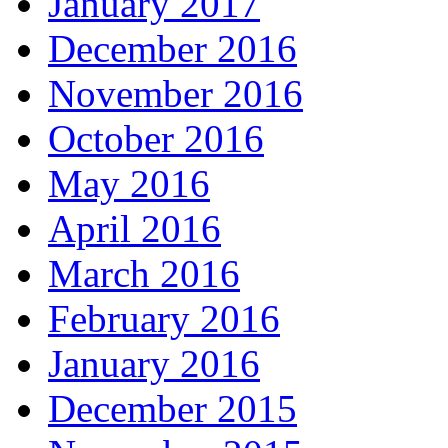
January 2017
December 2016
November 2016
October 2016
May 2016
April 2016
March 2016
February 2016
January 2016
December 2015