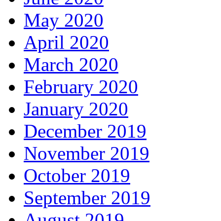
May 2020
April 2020
March 2020
February 2020
January 2020
December 2019
November 2019
October 2019
September 2019
August 2019