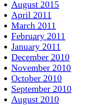
August 2015
April 2011
March 2011
February 2011
January 2011
December 2010
November 2010
October 2010
September 2010
August 2010