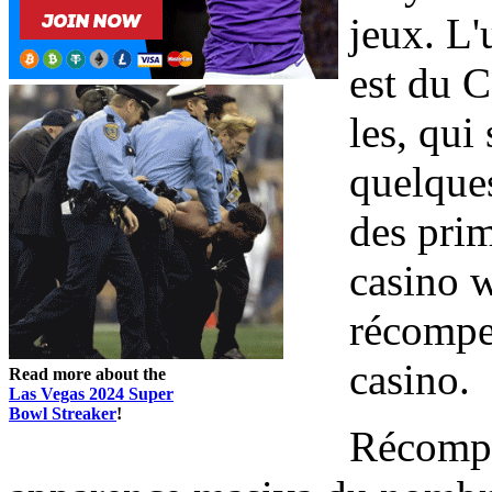
jeux. L'
est du 
les, qui
quelques
des prim
casino w
récompe
casino.
Read more about the
Las Vegas 2024 Super
Bowl Streaker
!
Récompe