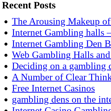
Recent Posts
The Arousing Makeup of
Internet Gambling halls 
Internet Gambling Den B
Web Gambling Halls and 
Deciding on a gambling 
A Number of Clear Thinki
Free Internet Casinos
gambling dens on the int
Internet Casino Gamblin