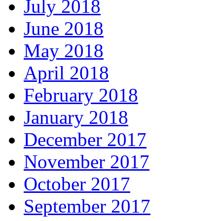
July 2018
June 2018
May 2018
April 2018
February 2018
January 2018
December 2017
November 2017
October 2017
September 2017