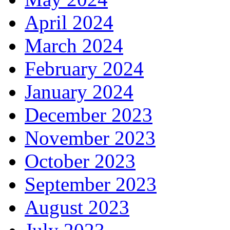
April 2024
March 2024
February 2024
January 2024
December 2023
November 2023
October 2023
September 2023
August 2023